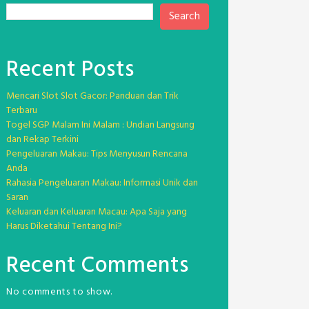
Search
Recent Posts
Mencari Slot Slot Gacor: Panduan dan Trik
Terbaru
Togel SGP Malam Ini Malam : Undian Langsung
dan Rekap Terkini
Pengeluaran Makau: Tips Menyusun Rencana
Anda
Rahasia Pengeluaran Makau: Informasi Unik dan
Saran
Keluaran dan Keluaran Macau: Apa Saja yang
Harus Diketahui Tentang Ini?
Recent Comments
No comments to show.