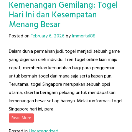
Kemenangan Gemilang: Togel
Hari Ini dan Kesempatan
Menang Besar
Posted on
February 6, 2026
by
Immortal88
Dalam dunia permainan judi, togel menjadi sebuah game
yang digemari oleh individu. Tren togel online kian maju
cepat, memberikan kemudahan bagi para penggemar
untuk bermain togel dari mana saja serta kapan pun.
Terutama, togel Singapore merupakan sebuah opsi
utama, disertai beragam peluang untuk mendapatkan
kemenangan besar setiap harinya. Melalui informasi togel
Singapore hari ini, para
Read More
Posted in
Uncategorized