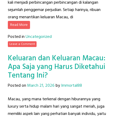
kali menjadi perbincangan perbincangan di kalangan
sejumlah penggemar perjudian. Setiap harinya, ribuan
orang menantikan keluaran Macau, di
Read More
Posted in
Uncategorized
Leave a Comment
Keluaran dan Keluaran Macau:
Apa Saja yang Harus Diketahui
Tentang Ini?
Posted on
March 21, 2026
by
Immortal88
Macau, yang mana terkenal dengan hiburannya yang
luxury serta hidup malam hari yang sangat meriah, juga
memiliki aspek lain yang perhatian banyak individu, yaitu