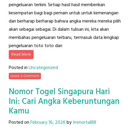
pengeluaran terkini. Setiap hasil hasil memberikan
kesempatan bagi bagi pemain untuk untuk kemenangan
dan berharap berharap bahwa angka mereka mereka pilih
akan sebagai sebagai. Di dalam tulisan ini, kita akan
membahas pengeluaran terbaru, termasuk data lengkap
pengeluaran toto toto dan
Read More
Posted in
Uncategorized
Leave a Comment
Nomor Togel Singapura Hari
Ini: Cari Angka Keberuntungan
Kamu
Posted on
February 16, 2026
by
Immortal88