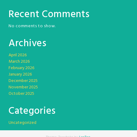
Recent Comments
No comments to show.
Archives
April 2026
March 2026
February 2026
January 2026
December 2025
November 2025
October 2025
Categories
Uncategorized